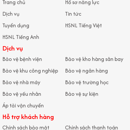
Trang chủ
Hồ sơ năng lực
Dịch vụ
Tin tức
Tuyển dụng
HSNL Tiếng Việt
Liên hệ với chúng tôi ngay: 0925.55.13.13
HSNL Tiếng Anh
Vai trò của bảo vệ an ninh cổng nhà máy
Dịch vụ
Kiểm soát chặt chẽ người và phương tiện ra vào
Bảo vệ bệnh viện
Bảo vệ kho hàng sân bay
Nhiệm vụ cốt lõi của bảo vệ cổng nhà máy là kiểm soát người và
Bảo vệ khu công nghiệp
Bảo vệ ngân hàng
phương tiện ra vào theo đúng quy định. Nhân viên bảo vệ thực
Bảo vệ nhà máy
Bảo vệ trường học
hiện kiểm tra giấy tờ, thẻ ra vào, lệnh xuất – nhập, đảm bảo chỉ
những đối tượng hợp lệ mới được phép vào khu vực sản xuất.
Bảo vệ yếu nhân
Bảo vệ sự kiện
Ngăn chặn xâm nhập trái phép và rủi ro an ninh
Áp tải vận chuyển
Với nghiệp vụ chuyên môn, bảo vệ có khả năng phát hiện các
Hỗ trợ khách hàng
dấu hiệu bất thường, ngăn chặn kịp thời các hành vi xâm nhập
Chính sách bảo mật
Chính sách thanh toán