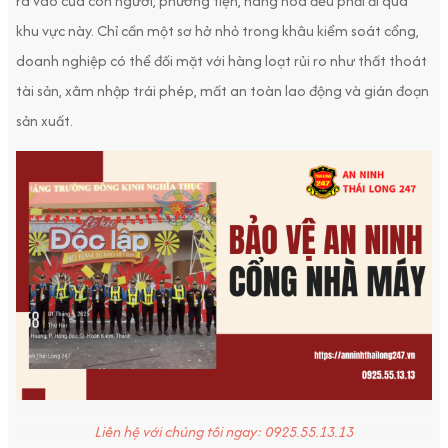
ra vào của con người, phương tiện, hàng hóa đều phải đi qua
khu vực này. Chỉ cần một sơ hở nhỏ trong khâu kiểm soát cổng,
doanh nghiệp có thể đối mặt với hàng loạt rủi ro như thất thoát
tài sản, xâm nhập trái phép, mất an toàn lao động và gián đoạn
sản xuất.
Liên hệ với chúng tôi ngay: 0925.55.13.13