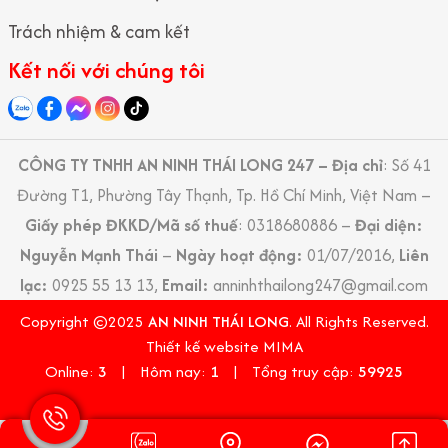
trái phép, gây rối hoặc có nguy cơ mất an toàn cho nhà máy.
Trách nhiệm & cam kết
Góp phần duy trì kỷ luật và hình ảnh chuyên nghiệp
Kết nối với chúng tôi
Một cổng nhà máy được bảo vệ bài bản sẽ tạo ấn tượng về sự
chuyên nghiệp, kỷ luật và nghiêm túc trong công tác quản lý.
Điều này không chỉ nâng cao ý thức chấp hành nội quy của công
CÔNG TY TNHH AN NINH THÁI LONG 247 – Địa chỉ
: Số 41
nhân mà còn tạo niềm tin với đối tác, khách hàng.
Đường T1, Phường Tây Thạnh, Tp. Hồ Chí Minh, Việt Nam –
Giấy phép ĐKKD/Mã số thuế
: 0318680886 –
Đại diện:
Nguyễn Mạnh Thái
–
Ngày hoạt động:
01/07/2016,
Liên
lạc:
0925 55 13 13,
Email:
anninhthailong247@gmail.com
Copyright ©2025
AN NINH THÁI LONG
. All Rights Reserved.
Thiết kế website MIMA
Online:
3
|
Hôm nay:
1
|
Tổng truy cập:
59925