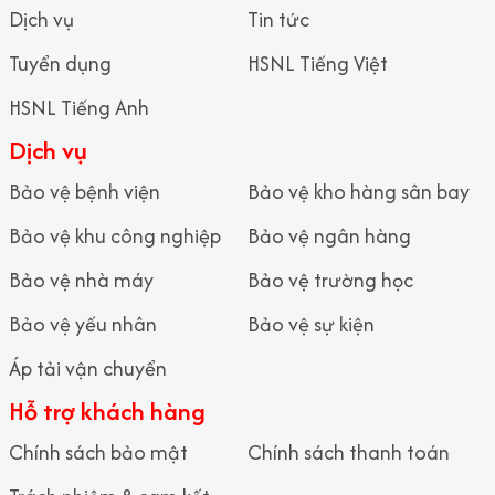
Dịch vụ
Tin tức
đảm bảo an toàn cho hệ thống vận hành sản xuất.
Tuyển dụng
HSNL Tiếng Việt
Lợi ích khi sử dụng dịch vụ an ninh nhà máy uy tín
HSNL Tiếng Anh
Ngăn ngừa rủi ro và thất thoát
Dịch vụ
Kiểm soát chặt chẽ con người và tài sản giúp doanh nghiệp
giảm thiểu tối đa nguy cơ mất cắp hoặc gian lận nội bộ.
Bảo vệ bệnh viện
Bảo vệ kho hàng sân bay
Ổn định hoạt động sản xuất
Bảo vệ khu công nghiệp
Bảo vệ ngân hàng
Dịch Vụ An Ninh Nhà Máy Uy Tín
giúp môi trường làm việc an
Bảo vệ nhà máy
Bảo vệ trường học
toàn, hạn chế gián đoạn dây chuyền sản xuất do sự cố an ninh.
Bảo vệ yếu nhân
Bảo vệ sự kiện
Tối ưu chi phí vận hành
Áp tải vận chuyển
Doanh nghiệp không cần tuyển dụng và đào tạo đội bảo vệ nội
Hỗ trợ khách hàng
bộ nhưng vẫn đảm bảo hệ thống an ninh hoạt động hiệu quả,
Chính sách bảo mật
Chính sách thanh toán
chuyên nghiệp.