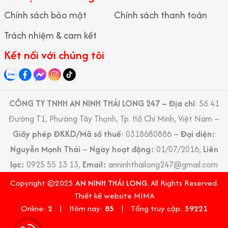
Hồ sơ kỹ thuật, dữ liệu sản xuất và thông tin nội bộ
Chính sách bảo mật
Chính sách thanh toán
Trách nhiệm & cam kết
Việc triển khai
Dịch Vụ Bảo Vệ Nhà Máy Chuyên Nghiệp
giúp
doanh nghiệp kiểm soát chặt chẽ các khu vực trọng yếu, hạn chế
Kết nối với chúng tôi
thất thoát và giảm thiểu rủi ro phát sinh trong quá trình vận
hành.
CÔNG TY TNHH AN NINH THÁI LONG 247 – Địa chỉ
: Số 41
Yêu cầu tuân thủ quy định an ninh và an toàn lao động
Đường T1, Phường Tây Thạnh, Tp. Hồ Chí Minh, Việt Nam –
Nhà máy sản xuất phải đáp ứng nhiều tiêu chuẩn liên quan đến
Giấy phép ĐKKD/Mã số thuế
: 0318680886 –
Đại diện:
an ninh trật tự, phòng cháy chữa cháy, an toàn lao động và kiểm
Nguyễn Mạnh Thái
–
Ngày hoạt động:
01/07/2016,
Liên
soát ra vào. Lực lượng bảo vệ đóng vai trò hỗ trợ doanh nghiệp
lạc:
0925 55 13 13,
Email:
anninhthailong247@gmail.com
duy trì các quy trình kiểm soát theo đúng quy định, đồng thời
Copyright ©2025
AN NINH THÁI LONG
. All Rights Reserved.
phối hợp với các bộ phận liên quan khi có tình huống phát sinh.
Thiết kế website MIMA
Vì sao doanh nghiệp nên lựa chọn dịch vụ bảo vệ
Online:
2
|
Hôm nay:
85
|
Tổng truy cập:
59221
nhà máy chuyên nghiệp?